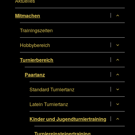
Aktuelles
Untermen
Mitmachen
anzeigen
Trainingszeiten
Untermen
Hobbybereich
anzeigen
Untermen
Turnierbereich
anzeigen
Untermen
Paartanz
anzeigen
Untermen
Standard Turniertanz
anzeigen
Untermen
Latein Turniertanz
anzeigen
Untermen
Kinder und Jugendturniertraining
anzeigen
Turniereinsteigertraining