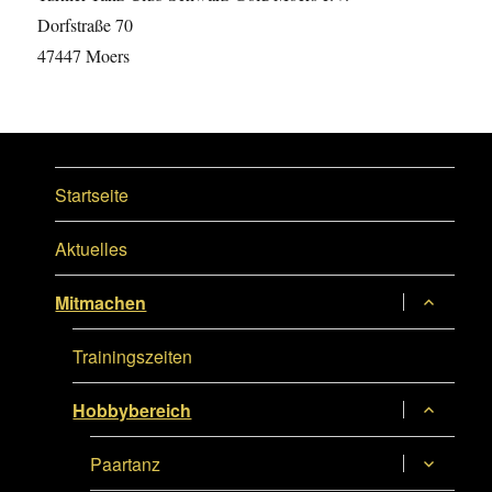
Dorfstraße 70
47447 Moers
Startseite
Aktuelles
Untermen
Mitmachen
anzeigen
Trainingszeiten
Untermen
Hobbybereich
anzeigen
Untermen
Paartanz
anzeigen