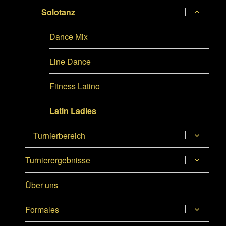
Untermen
Solotanz
anzeigen
Dance Mix
Line Dance
Fitness Latino
Latin Ladies
Untermen
Turnierbereich
anzeigen
Untermen
Turnierergebnisse
anzeigen
Über uns
Untermen
Formales
anzeigen