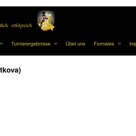
lich · erfolgreich
Turnierergebnisse
Über uns
Formales
Im
tkova)