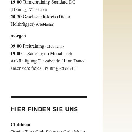
19:00
Turniertraining Standard DC
(Hannig)
(Clubheim)
20:30
Gesellschaftskreis (Dieter
Holtbrügger)
(Clubheim)
morgen
09:00
Freitraining
(Clubheim)
19:00
1. Samstag im Monat nach
Ankündigung Tanzabende / Line Dance
ansonsten: freies Training
(Clubheim)
HIER FINDEN SIE UNS
Clubheim
Turnier-Tanz-Club Schwarz-Gold Moers