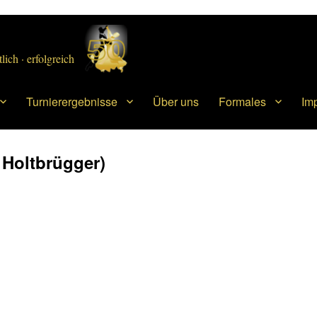
lich · erfolgreich
Turnierergebnisse
Über uns
Formales
Im
r Holtbrügger)