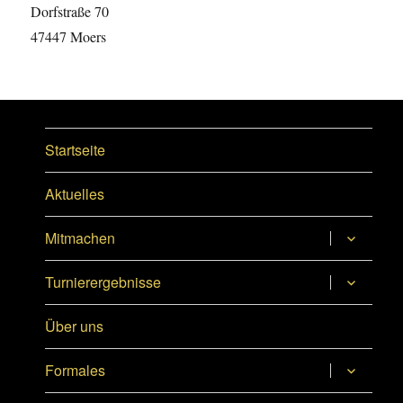
Dorfstraße 70
47447 Moers
Startseite
Aktuelles
Untermen
Mitmachen
anzeigen
Untermen
Turnierergebnisse
anzeigen
Über uns
Untermen
Formales
anzeigen