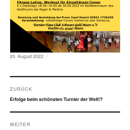
Veröffentlicht
20. August 2022
am
Beitragsnavigation
ZURÜCK
Vorheriger
Erfolge beim schönsten Turnier der Welt!?
Beitrag:
WEITER