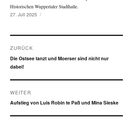
Historischen Wuppertaler Stadthalle.
Veröffentlicht
27. Juli 2025
am
Beitragsnavigation
ZURÜCK
Vorheriger
Die Ostsee tanzt und Moerser sind nicht nur
Beitrag:
dabei!
WEITER
Nächster
Aufstieg von Luis Robin te Paß und Mina Sieske
Beitrag: