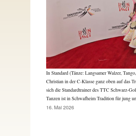
In Standard (Tänze: Langsamer Walzer, Tango
Christian in der C-Klasse ganz oben auf das T
sich die Standardtrainer des TTC Schwarz-Gol
Tanzen ist in Schwafheim Tradition für jung und
Veröffentlicht
16. Mai 2026
am