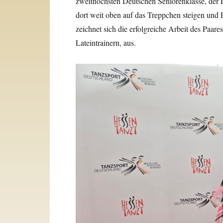
zweithöchsten Deutschen Seniorenklasse, der P
dort weit oben auf das Treppchen steigen und 
zeichnet sich die erfolgreiche Arbeit des Paa
Lateintrainern, aus.