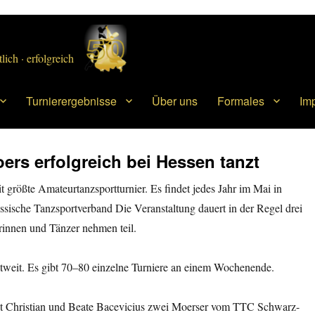
lich · erfolgreich
Turnierergebnisse
Über uns
Formales
Im
rs erfolgreich bei Hessen tanzt
 größte Amateurtanzsportturnier. Es findet jedes Jahr im Mai in
Hessische Tanzsportverband Die Veranstaltung dauert in der Regel drei
rinnen und Tänzer nehmen teil.
weit. Es gibt 70–80 einzelne Turniere an einem Wochenende.
t Christian und Beate Bacevicius zwei Moerser vom TTC Schwarz-