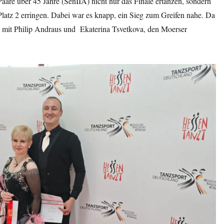
aare über 45 Jahre (SenIIA) nicht nur das Finale ertanzen, sondern
Platz 2 erringen. Dabei war es knapp, ein Sieg zum Greifen nahe. Da
res mit Philip Andraus und Ekaterina Tsvetkova, den Moerser