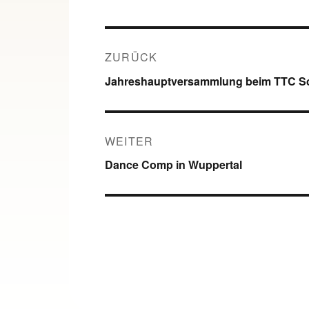
Beitragsnavigation
ZURÜCK
Vorheriger
Jahreshauptversammlung beim TTC S
Beitrag:
WEITER
Nächster
Dance Comp in Wuppertal
Beitrag: