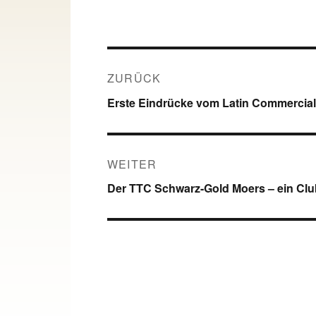
Beitragsnavigation
ZURÜCK
Vorheriger
Erste Eindrücke vom Latin Commercial
Beitrag:
WEITER
Nächster
Der TTC Schwarz-Gold Moers – ein Club
Beitrag: